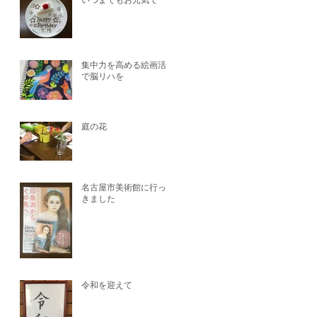
いつまでもお元気で^^
集中力を高める絵画活動
で脳リハを
庭の花
名古屋市美術館に行って
きました
令和を迎えて