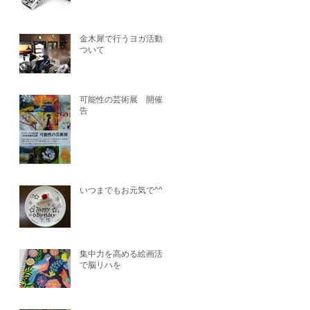
金木犀で行うヨガ活動に
ついて
可能性の芸術展 開催予
告
いつまでもお元気で^^
集中力を高める絵画活動
で脳リハを