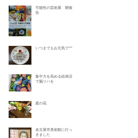
可能性の芸術展 開催予
告
いつまでもお元気で^^
集中力を高める絵画活動
で脳リハを
庭の花
名古屋市美術館に行って
きました